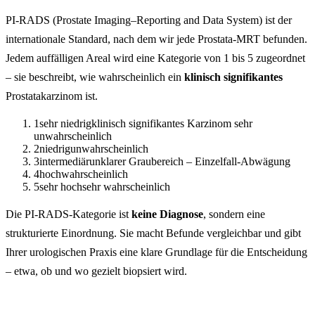
PI-RADS (Prostate Imaging–Reporting and Data System) ist der
internationale Standard, nach dem wir jede Prostata-MRT befunden.
Jedem auffälligen Areal wird eine Kategorie von 1 bis 5 zugeordnet
– sie beschreibt, wie wahrscheinlich ein
klinisch signifikantes
Prostatakarzinom ist.
1
sehr niedrig
klinisch signifikantes Karzinom sehr
unwahrscheinlich
2
niedrig
unwahrscheinlich
3
intermediär
unklarer Graubereich – Einzelfall-Abwägung
4
hoch
wahrscheinlich
5
sehr hoch
sehr wahrscheinlich
Die PI-RADS-Kategorie ist
keine Diagnose
, sondern eine
strukturierte Einordnung. Sie macht Befunde vergleichbar und gibt
Ihrer urologischen Praxis eine klare Grundlage für die Entscheidung
– etwa, ob und wo gezielt biopsiert wird.