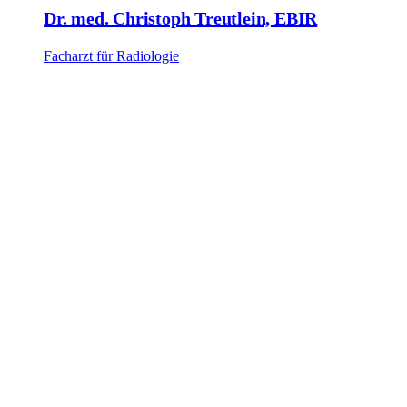
Dr. med. Christoph Treutlein, EBIR
Facharzt für Radiologie
Für urologische und hausärztliche Praxen
Strukturierter PI-RADS-Befund,
direkt anschlussfähig
Sie erhalten einen nach PI-RADS v2.1 kategorisierten Befund mit
klarer Lokalisation verdächtiger Areale – als Grundlage für die
gezielte Fusionsbiopsie und die Vorstellung im Tumorboard. Für
komplexe Fälle stimmen wir uns gern direkt ab.
Für fachliche Rücksprache erreichen Sie uns unter
0931 41799-0
–
bitte „Prostata-MRT“ angeben.