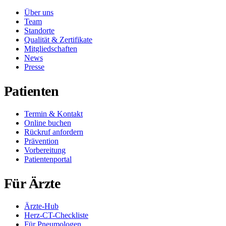
Über uns
Team
Standorte
Qualität & Zertifikate
Mitgliedschaften
News
Presse
Patienten
Termin & Kontakt
Online buchen
Rückruf anfordern
Prävention
Vorbereitung
Patientenportal
Für Ärzte
Ärzte-Hub
Herz-CT-Checkliste
Für Pneumologen