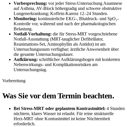
Vorbesprechung:
vor jeder Stress-Untersuchung Anamnese
auf Asthma, AV-Block höhergradig und schwere obstruktive
Lungenerkrankung; Koffein-Karenz 12–24 Stunden.
Monitoring:
kontinuierliche EKG-, Blutdruck- und SpO₂-
Kontrolle vor, während und nach der pharmakologischen
Belastung.
Notfall-Vorhaltung:
die für Stress-MRT vorgeschriebene
Notfall-Ausstattung (MRT-tauglicher Defibrillator,
Reanimations-Set, Aminophyllin als Antidot) ist am
Untersuchungsraum verfügbar; ärztliche Anwesenheit über
die gesamte Untersuchungsdauer.
Aufklärung:
schriftlicher Aufklärungsbogen mit konkreten
Nebenwirkungs- und Komplikationsrisiken am
Untersuchungstag.
Vorbereitung
Was Sie vor dem Termin beachten.
Bei Stress-MRT oder geplantem Kontrastmittel:
4 Stunden
nüchtern, klares Wasser ist erlaubt. Für reine strukturelle
Herz-MRT ohne Kontrastmittel ist keine Nüchternheit
erforderlich.