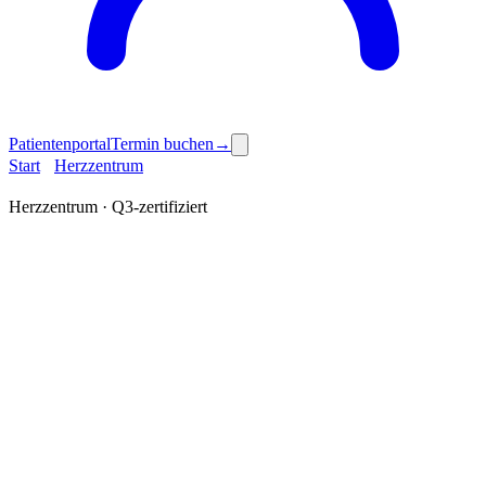
Patientenportal
Termin buchen
→
Start
›
Herzzentrum
› Herz-MRT
Herzzentrum · Q3-zertifiziert
Herz-MRT
inklusive Stress-
MRT.
Diagnostik mit
Herz
.
Funktionelle und strukturelle Herzdiagnostik ohne ionisierende
Strahlung – Wandbewegung, Pumpfunktion, Myokard-Vitalität,
pharmakologische Belastungs-Untersuchung mit Regadenoson.