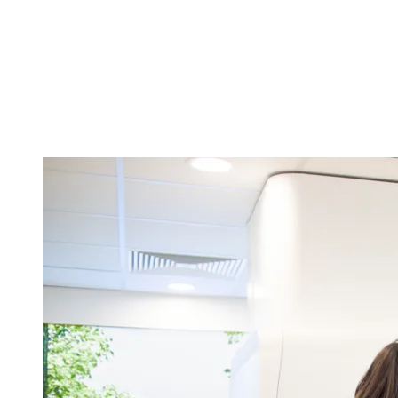
Untersuchung am Standort Eichhornstraße, Würzburg. Stress-MRT
und Vorsorge-/Selbstzahler-Indikationen: Selbstzahler oder
Privatversicherung. EBM-fähige Indikationen (z. B. ACHD,
Kardiomyopathien, Myokarditis-Verdacht) im Einzelfall – Details
unten.