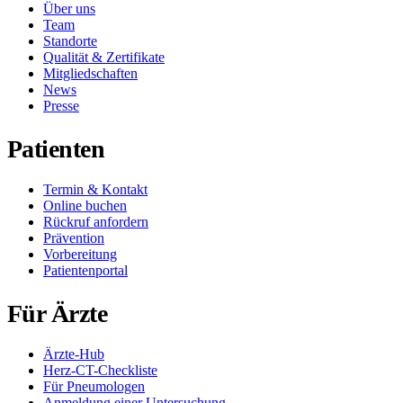
Über uns
Team
Standorte
Qualität & Zertifikate
Mitgliedschaften
News
Presse
Patienten
Termin & Kontakt
Online buchen
Rückruf anfordern
Prävention
Vorbereitung
Patientenportal
Für Ärzte
Ärzte-Hub
Herz-CT-Checkliste
Für Pneumologen
Anmeldung einer Untersuchung